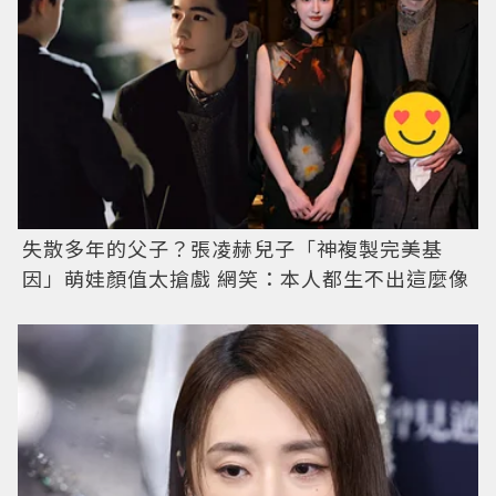
失散多年的父子？張凌赫兒子「神複製完美基
因」萌娃顏值太搶戲 網笑：本人都生不出這麼像