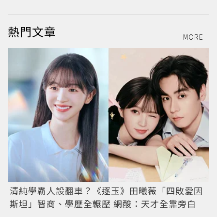
熱門文章
MORE
清純學霸人設翻車？《逐玉》田曦薇「四敗愛因
斯坦」智商、學歷全輾壓 網酸：天才全靠旁白