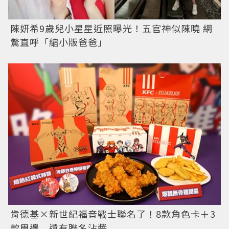
陳妍希9歲兒小星星近照曝光！五官神似陳曉 網
驚直呼「縮小版爸爸」
肯德基×新世紀福音戰士聯名了！8款角色卡＋3
款周邊 還有聯名沾醬