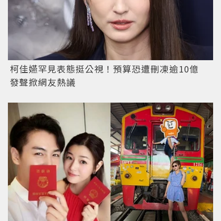
柯佳嬿罕見表態挺公視！預算恐遭刪凍逾10億
發聲掀網友熱議