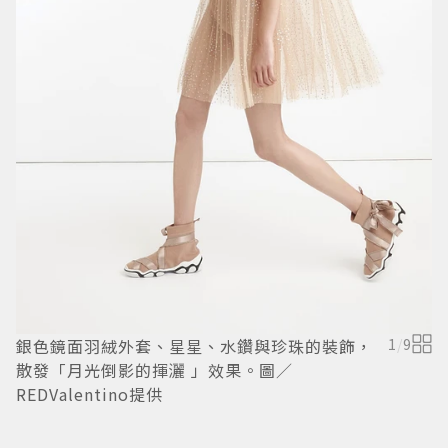
銀色鏡面羽絨外套、星星、水鑽與珍珠的裝飾，
1
/
9
散發「月光倒影的揮灑 」效果。圖／
REDValentino提供
R