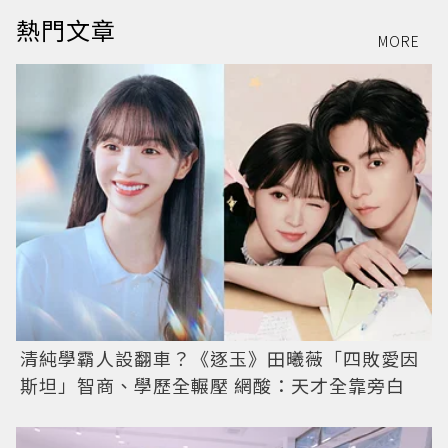
熱門文章
MORE
清純學霸人設翻車？《逐玉》田曦薇「四敗愛因
斯坦」智商、學歷全輾壓 網酸：天才全靠旁白