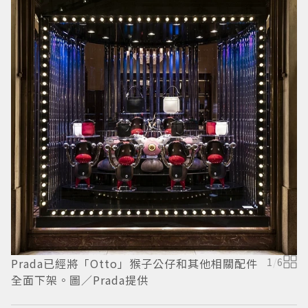
P
的
Prada已經將「Otto」猴子公仔和其他相關配件
1
/
6
全面下架。圖／Prada提供