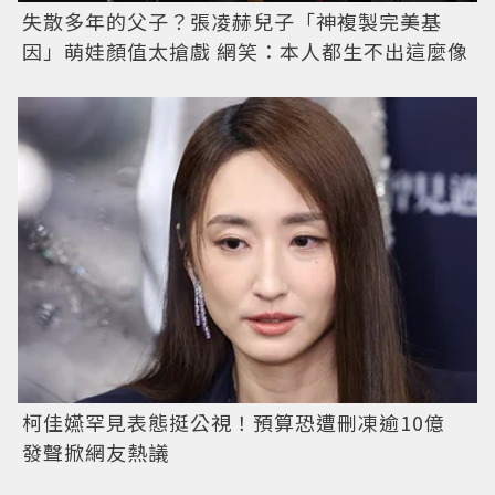
失散多年的父子？張凌赫兒子「神複製完美基
因」萌娃顏值太搶戲 網笑：本人都生不出這麼像
柯佳嬿罕見表態挺公視！預算恐遭刪凍逾10億
發聲掀網友熱議