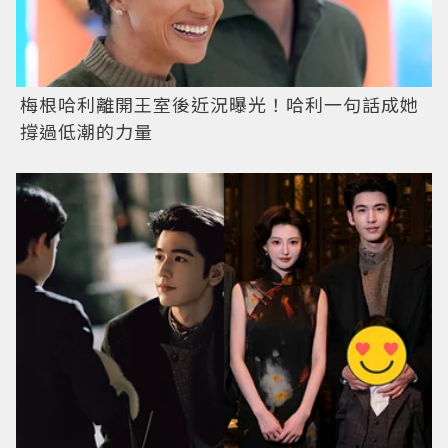
梅根哈利離開王室後近況曝光！哈利一句話成她
撐過低潮的力量