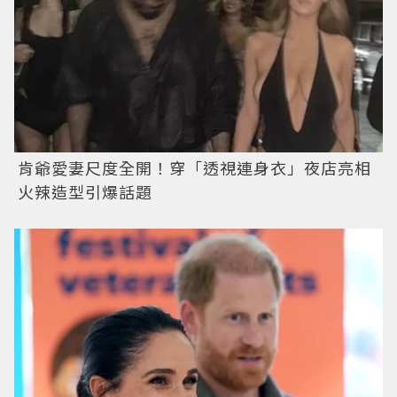
肯爺愛妻尺度全開！穿「透視連身衣」夜店亮相
火辣造型引爆話題