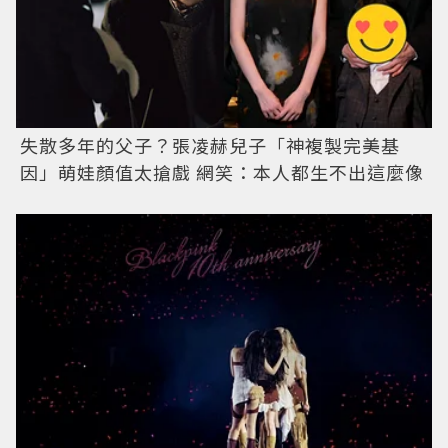
失散多年的父子？張凌赫兒子「神複製完美基
因」萌娃顏值太搶戲 網笑：本人都生不出這麼像