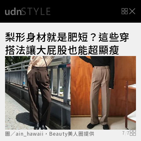
梨形身材就是肥短？這些穿
搭法讓大屁股也能超顯瘦
圖／ain_hawaii，Beauty美人圈提供
7
/
7
圖
a