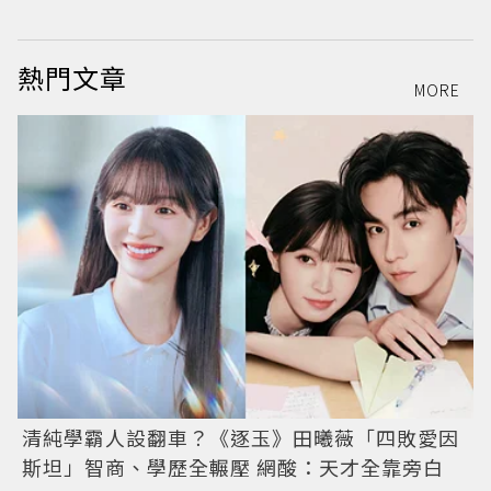
熱門文章
MORE
清純學霸人設翻車？《逐玉》田曦薇「四敗愛因
斯坦」智商、學歷全輾壓 網酸：天才全靠旁白