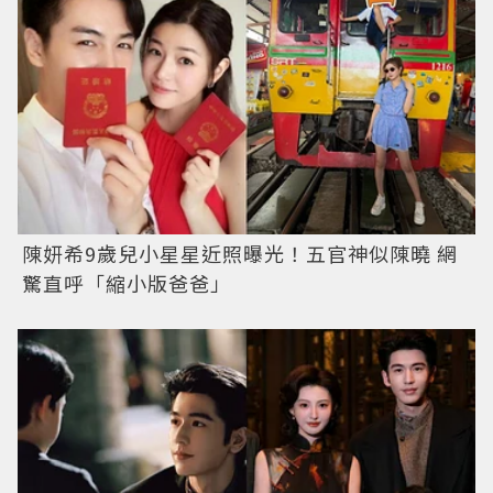
陳妍希9歲兒小星星近照曝光！五官神似陳曉 網
驚直呼「縮小版爸爸」