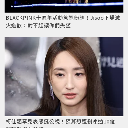
BLACKPINK十週年活動惹怒粉絲！Jisoo下場滅
火道歉：對不起讓你們失望
柯佳嬿罕見表態挺公視！預算恐遭刪凍逾10億