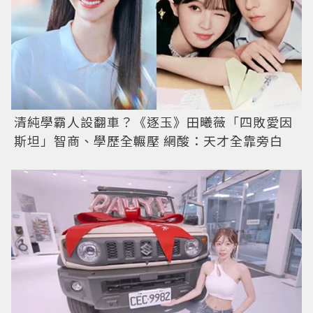
清純學霸人設翻車？《逐玉》田曦薇「四敗愛因
斯坦」智商、學歷全輾壓 網酸：天才全靠旁白