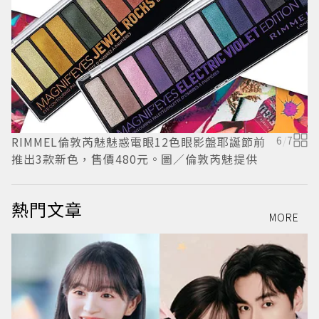
RIMMEL倫敦芮魅魅惑電眼12色眼影盤耶誕節前
6
/
7
N
推出3款新色，售價480元。圖／倫敦芮魅提供
熱門文章
MORE