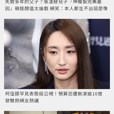
失散多年的父子？張凌赫兒子「神複製完美基
因」萌娃顏值太搶戲 網笑：本人都生不出這麼像
柯佳嬿罕見表態挺公視！預算恐遭刪凍逾10億
發聲掀網友熱議