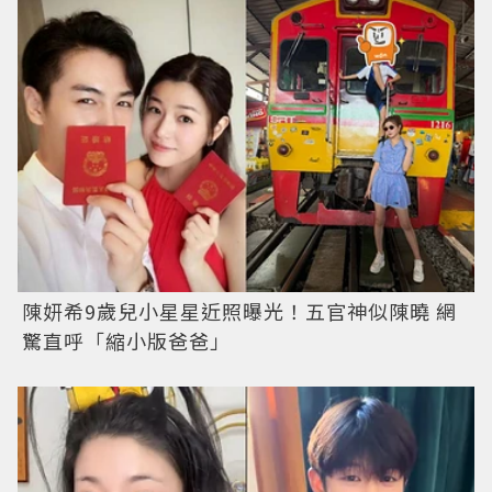
陳妍希9歲兒小星星近照曝光！五官神似陳曉 網
驚直呼「縮小版爸爸」