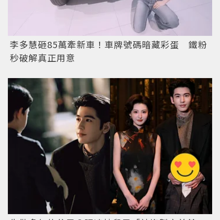
李多慧砸85萬牽新車！車牌號碼暗藏彩蛋 鐵粉
秒破解真正用意