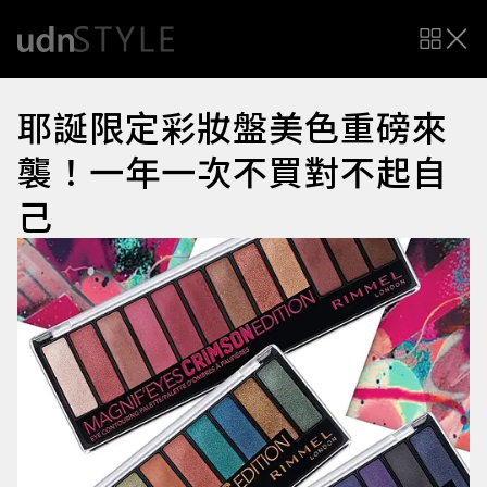
耶誕限定彩妝盤美色重磅來
襲！一年一次不買對不起自
己