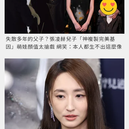
失散多年的父子？張凌赫兒子「神複製完美基
因」萌娃顏值太搶戲 網笑：本人都生不出這麼像