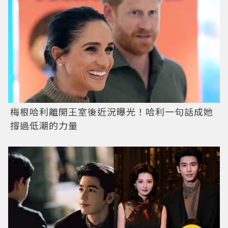
梅根哈利離開王室後近況曝光！哈利一句話成她
撐過低潮的力量