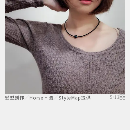
髮型創作／Horse。圖／StyleMap提供
5
/
13
髮