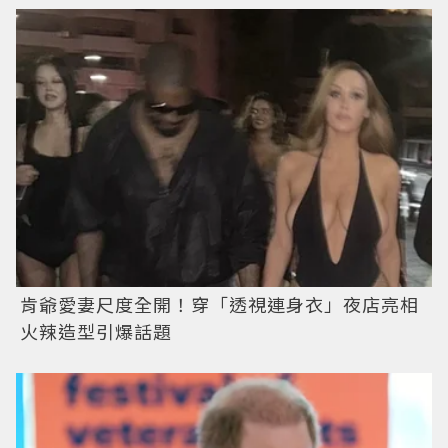
肯爺愛妻尺度全開！穿「透視連身衣」夜店亮相
火辣造型引爆話題