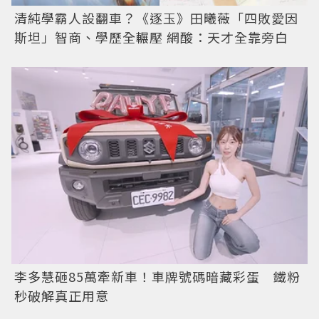
清純學霸人設翻車？《逐玉》田曦薇「四敗愛因
斯坦」智商、學歷全輾壓 網酸：天才全靠旁白
李多慧砸85萬牽新車！車牌號碼暗藏彩蛋 鐵粉
秒破解真正用意