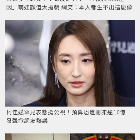
因」萌娃顏值太搶戲 網笑：本人都生不出這麼像
柯佳嬿罕見表態挺公視！預算恐遭刪凍逾10億
發聲掀網友熱議