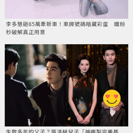
李多慧砸85萬牽新車！車牌號碼暗藏彩蛋 鐵粉
秒破解真正用意
失散多年的父子？張凌赫兒子「神複製完美基