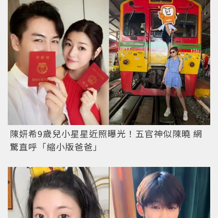
陳妍希9歲兒小星星近照曝光！五官神似陳曉 網
驚直呼「縮小版爸爸」