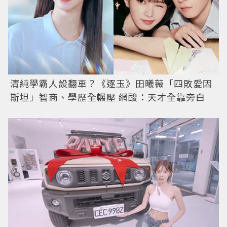
清純學霸人設翻車？《逐玉》田曦薇「四敗愛因
斯坦」智商、學歷全輾壓 網酸：天才全靠旁白