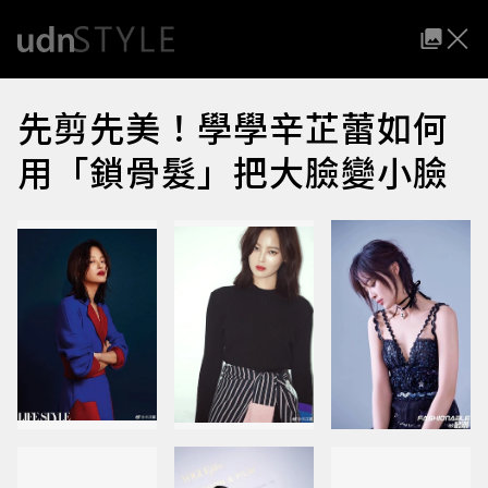
先剪先美！學學辛芷蕾如何
用「鎖骨髮」把大臉變小臉