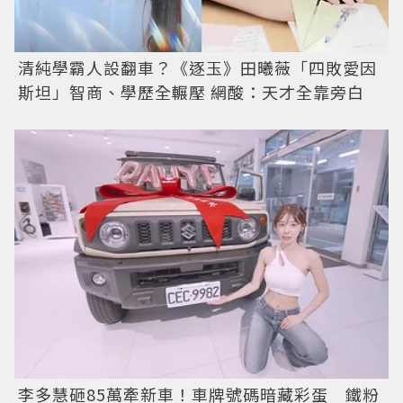
清純學霸人設翻車？《逐玉》田曦薇「四敗愛因
斯坦」智商、學歷全輾壓 網酸：天才全靠旁白
李多慧砸85萬牽新車！車牌號碼暗藏彩蛋 鐵粉