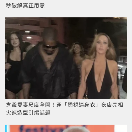
秒破解真正用意
肯爺愛妻尺度全開！穿「透視連身衣」夜店亮相
火辣造型引爆話題