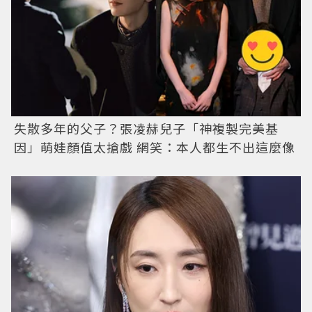
失散多年的父子？張凌赫兒子「神複製完美基
因」萌娃顏值太搶戲 網笑：本人都生不出這麼像