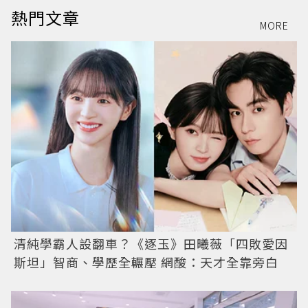
熱門文章
MORE
清純學霸人設翻車？《逐玉》田曦薇「四敗愛因
斯坦」智商、學歷全輾壓 網酸：天才全靠旁白