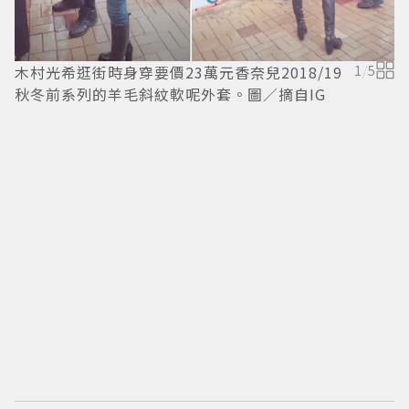
木村光希逛街時身穿要價23萬元香奈兒2018/19
1
/
5
秋冬前系列的羊毛斜紋軟呢外套。圖／摘自IG