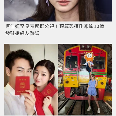
柯佳嬿罕見表態挺公視！預算恐遭刪凍逾10億
發聲掀網友熱議