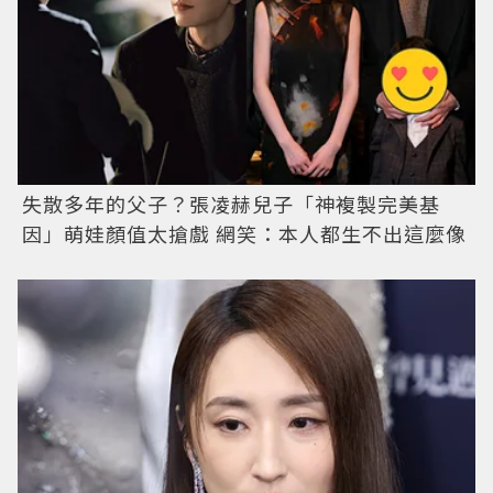
失散多年的父子？張凌赫兒子「神複製完美基
因」萌娃顏值太搶戲 網笑：本人都生不出這麼像