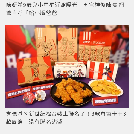
陳妍希9歲兒小星星近照曝光！五官神似陳曉 網
驚直呼「縮小版爸爸」
肯德基×新世紀福音戰士聯名了！8款角色卡＋3
款周邊 還有聯名沾醬