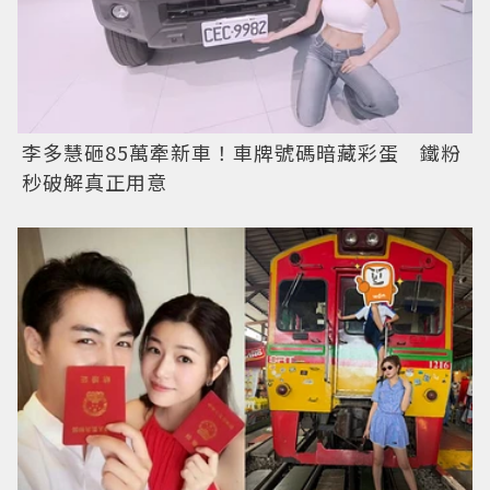
李多慧砸85萬牽新車！車牌號碼暗藏彩蛋 鐵粉
秒破解真正用意