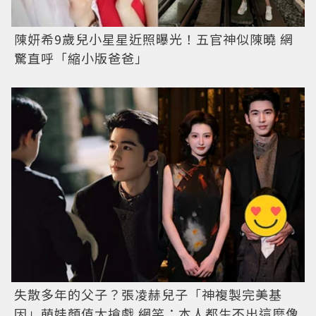
陳妍希9歲兒小星星近照曝光！五官神似陳曉 網
驚直呼「縮小版爸爸」
失散多年的父子？張凌赫兒子「神複製完美基
因」萌娃顏值太搶戲 網笑：本人都生不出這麼像