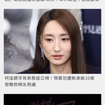
柯佳嬿罕見表態挺公視！預算恐遭刪凍逾10億
發聲掀網友熱議