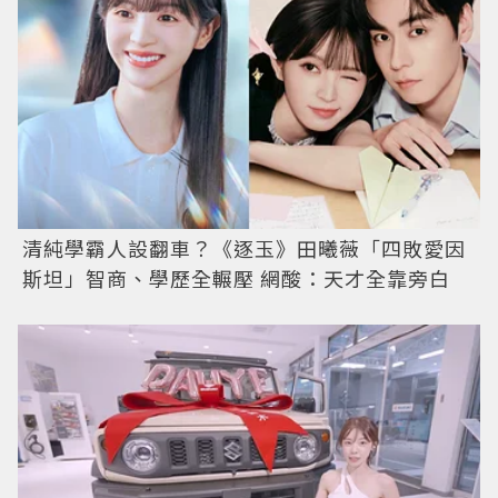
清純學霸人設翻車？《逐玉》田曦薇「四敗愛因
斯坦」智商、學歷全輾壓 網酸：天才全靠旁白