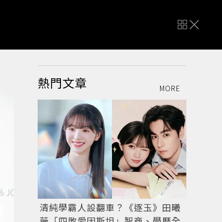
熱門文章
MORE
清純學霸人設翻車？《逐玉》田曦
薇「四敗愛因斯坦」智商、學歷全