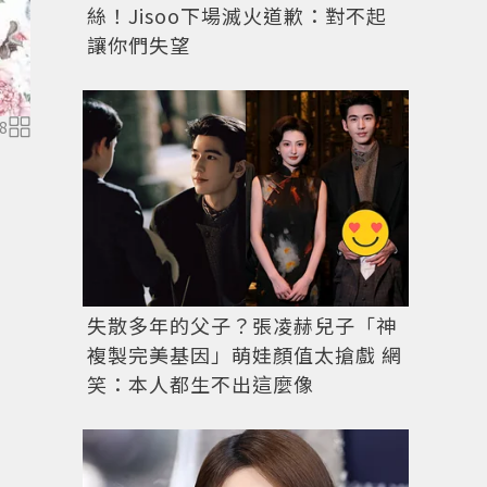
絲！Jisoo下場滅火道歉：對不起
讓你們失望
8
莫允雯身穿Paul & Joe Sister台灣獨家系列新
影
失散多年的父子？張凌赫兒子「神
複製完美基因」萌娃顏值太搶戲 網
笑：本人都生不出這麼像