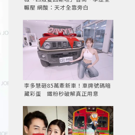
輾壓 網酸：天才全靠旁白
李多慧砸85萬牽新車！車牌號碼暗
藏彩蛋 鐵粉秒破解真正用意