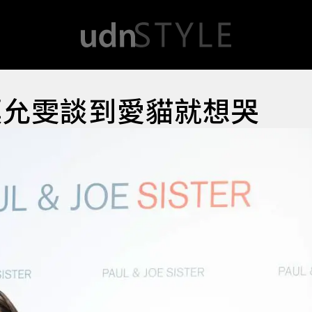
莫允雯談到愛貓就想哭