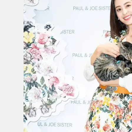
8
/
8