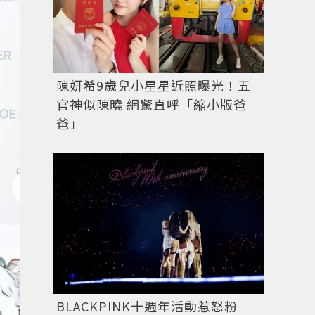
陳妍希9歲兒小星星近照曝光！五
官神似陳曉 網驚直呼「縮小版爸
爸」
BLACKPINK十週年活動惹怒粉