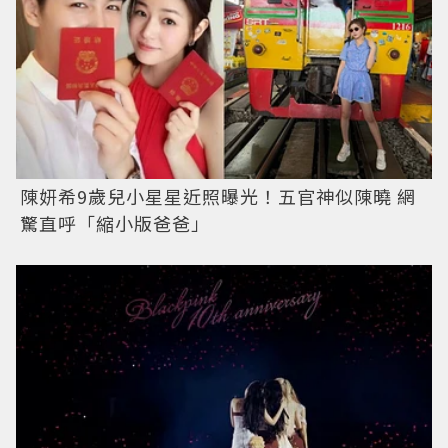
陳妍希9歲兒小星星近照曝光！五官神似陳曉 網
驚直呼「縮小版爸爸」