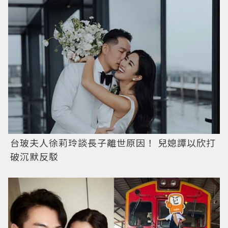
台玻夫人徐莉玲談長子離世原因！ 兒媳譚以欣打
破沉默反駁