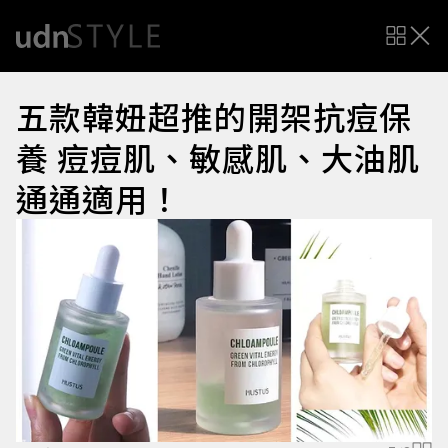
五款韓妞超推的開架抗痘保
養 痘痘肌、敏感肌、大油肌
通通適用！
圖
i