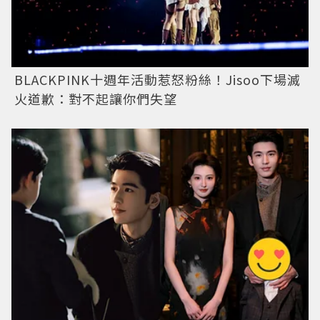
BLACKPINK十週年活動惹怒粉絲！Jisoo下場滅
火道歉：對不起讓你們失望