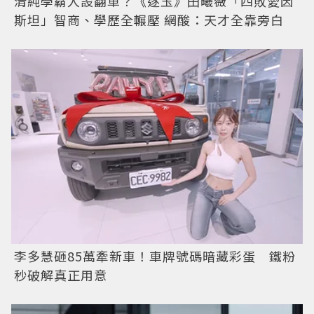
清純學霸人設翻車？《逐玉》田曦薇「四敗愛因
斯坦」智商、學歷全輾壓 網酸：天才全靠旁白
李多慧砸85萬牽新車！車牌號碼暗藏彩蛋 鐵粉
秒破解真正用意