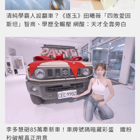
清純學霸人設翻車？《逐玉》田曦薇「四敗愛因
斯坦」智商、學歷全輾壓 網酸：天才全靠旁白
李多慧砸85萬牽新車！車牌號碼暗藏彩蛋 鐵粉
秒破解真正用意