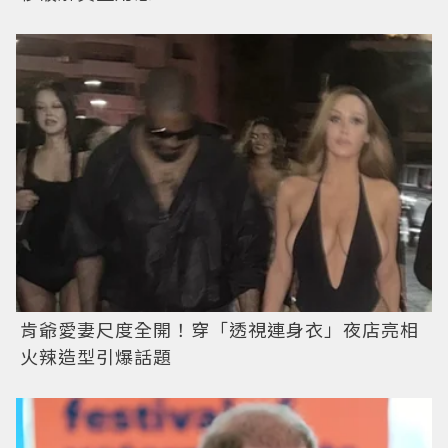
肯爺愛妻尺度全開！穿「透視連身衣」夜店亮相
火辣造型引爆話題