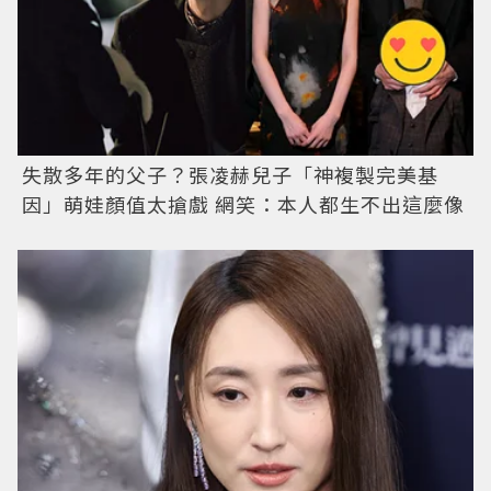
失散多年的父子？張凌赫兒子「神複製完美基
因」萌娃顏值太搶戲 網笑：本人都生不出這麼像