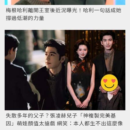
梅根哈利離開王室後近況曝光！哈利一句話成她
撐過低潮的力量
失散多年的父子？張凌赫兒子「神複製完美基
因」萌娃顏值太搶戲 網笑：本人都生不出這麼像