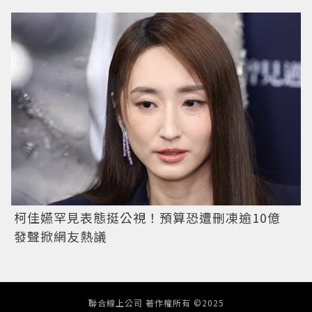
柯佳嬿罕見表態挺公視！預算恐遭刪凍逾10億
發聲掀網友熱議
聯合線上公司 著作權所有 ©2025