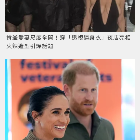
肯爺愛妻尺度全開！穿「透視連身衣」夜店亮相
火辣造型引爆話題