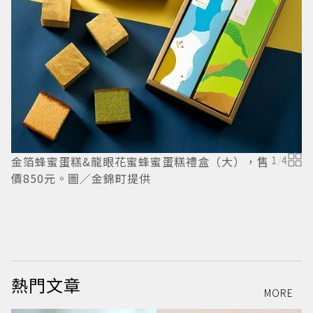
H
限
金箔蜂蜜蛋糕&龍眼花蜜蜂蜜蛋糕禮盒（大），售
1
/
4
價850元。圖／金錦町提供
熱門文章
MORE