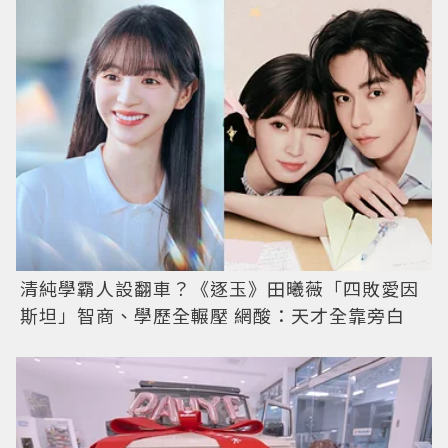
清純學霸人設翻車？《逐玉》田曦薇「四敗愛因
斯坦」智商、學歷全輾壓 網酸：天才全靠旁白