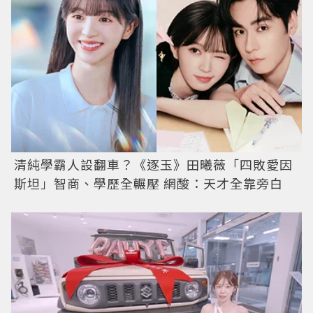
清純學霸人設翻車？《逐玉》田曦薇「四敗愛因
斯坦」智商、學歷全輾壓 網酸：天才全靠旁白