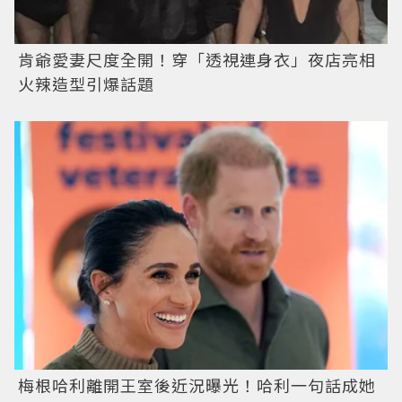
肯爺愛妻尺度全開！穿「透視連身衣」夜店亮相
火辣造型引爆話題
梅根哈利離開王室後近況曝光！哈利一句話成她