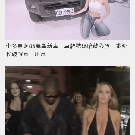
李多慧砸85萬牽新車！車牌號碼暗藏彩蛋 鐵粉
秒破解真正用意