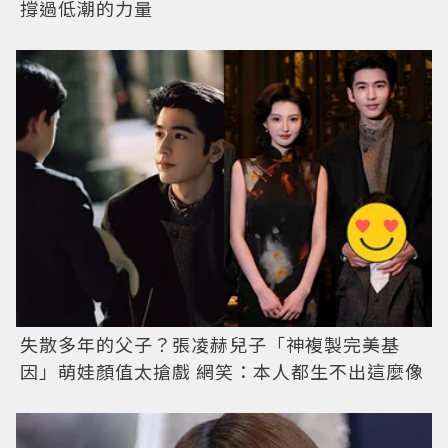
撐過低潮的力量
失散多年的父子？張凌赫兒子「神複製完美基
因」萌娃顏值太搶戲 網笑：本人都生不出這麼像