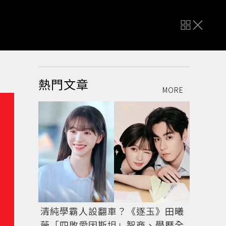
熱門文章
MORE
清純學霸人設翻車？《逐玉》田曦
薇「四敗愛因斯坦」智商、學歷全