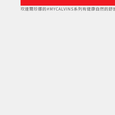
2
/
7
坎達爾珍娜的#MYCALVINS系列有健康自然的舒放感