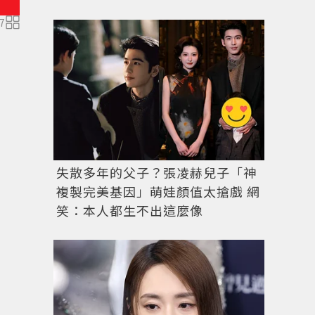
7
卡黛珊家族姊妹們入鏡CALVIN KLEIN 2018秋冬系列。圖
失散多年的父子？張凌赫兒子「神
複製完美基因」萌娃顏值太搶戲 網
笑：本人都生不出這麼像