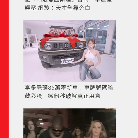
輾壓 網酸：天才全靠旁白
李多慧砸85萬牽新車！車牌號碼暗
藏彩蛋 鐵粉秒破解真正用意