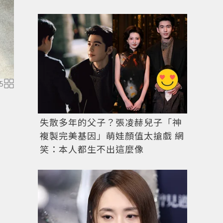
Melody和富商老公吳育奇。圖／擷自
facebook
5
失散多年的父子？張凌赫兒子「神
複製完美基因」萌娃顏值太搶戲 網
笑：本人都生不出這麼像