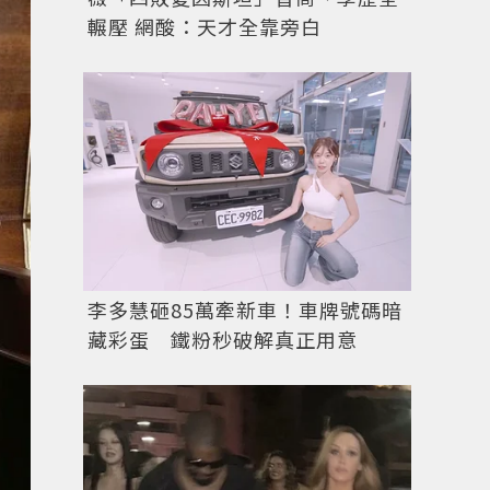
輾壓 網酸：天才全靠旁白
李多慧砸85萬牽新車！車牌號碼暗
藏彩蛋 鐵粉秒破解真正用意