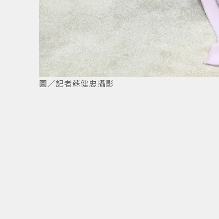
4
/
5
圖／記者蘇健忠攝影