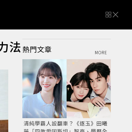
力法
熱門文章
MORE
清純學霸人設翻車？《逐玉》田曦
薇「四敗愛因斯坦」智商、學歷全