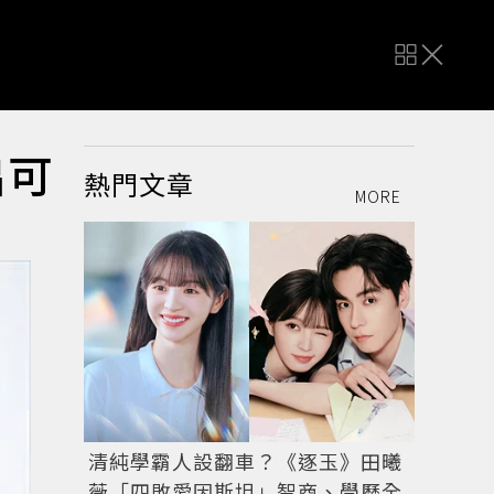
出可
熱門文章
MORE
清純學霸人設翻車？《逐玉》田曦
薇「四敗愛因斯坦」智商、學歷全