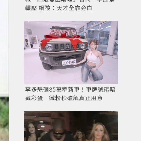
輾壓 網酸：天才全靠旁白
圖／擷自WEAR， FACY提供
李多慧砸85萬牽新車！車牌號碼暗
藏彩蛋 鐵粉秒破解真正用意