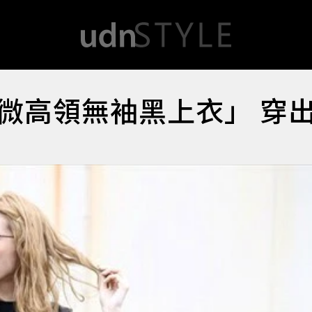
微高領無袖黑上衣」 穿