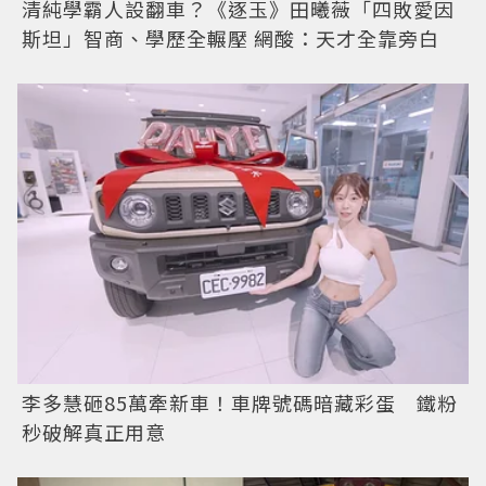
清純學霸人設翻車？《逐玉》田曦薇「四敗愛因
斯坦」智商、學歷全輾壓 網酸：天才全靠旁白
李多慧砸85萬牽新車！車牌號碼暗藏彩蛋 鐵粉
秒破解真正用意