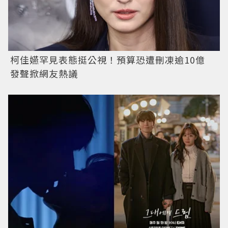
柯佳嬿罕見表態挺公視！預算恐遭刪凍逾10億
發聲掀網友熱議