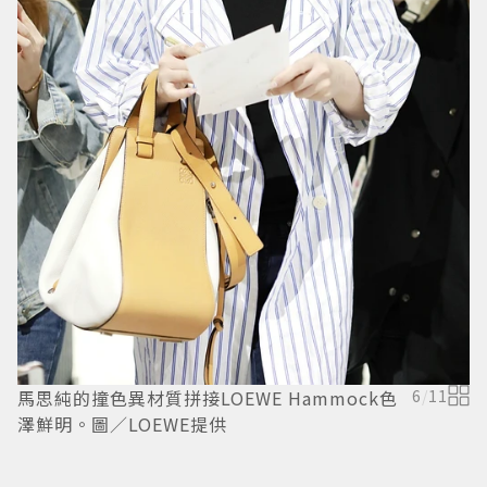
馬思純的撞色異材質拼接LOEWE Hammock色
6
/
11
澤鮮明。圖／LOEWE提供