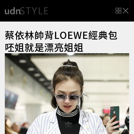
蔡依林帥背LOEWE經典包
呸姐就是漂亮姐姐