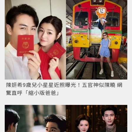
陳妍希9歲兒小星星近照曝光！五官神似陳曉 網
驚直呼「縮小版爸爸」