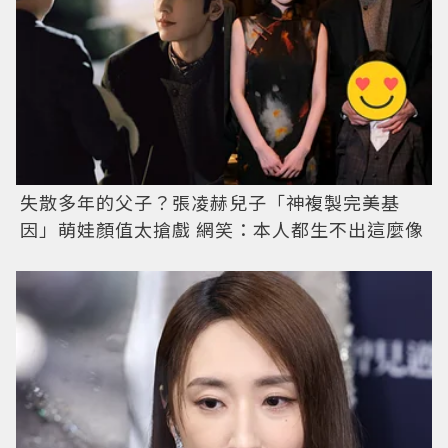
失散多年的父子？張凌赫兒子「神複製完美基
因」萌娃顏值太搶戲 網笑：本人都生不出這麼像