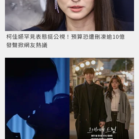
柯佳嬿罕見表態挺公視！預算恐遭刪凍逾10億
發聲掀網友熱議