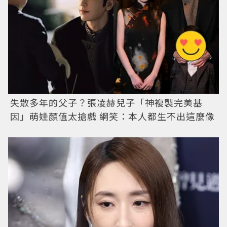
失散多年的父子？張凌赫兒子「神複製完美基
因」萌娃顏值太搶戲 網笑：本人都生不出這麼像