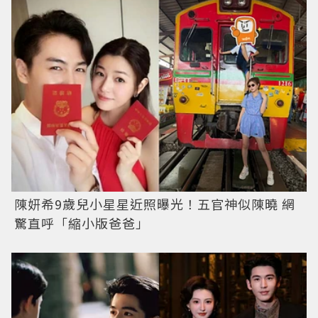
陳妍希9歲兒小星星近照曝光！五官神似陳曉 網
驚直呼「縮小版爸爸」