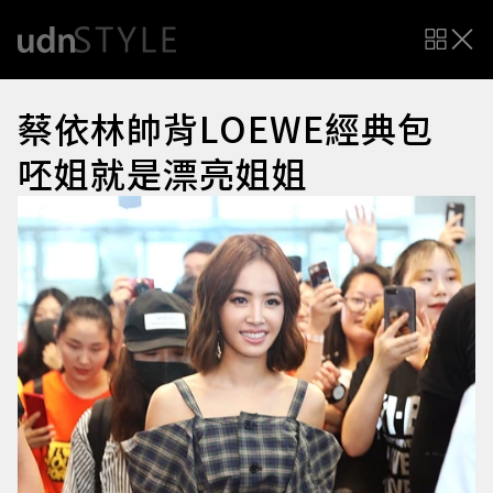
蔡依林帥背LOEWE經典包
呸姐就是漂亮姐姐