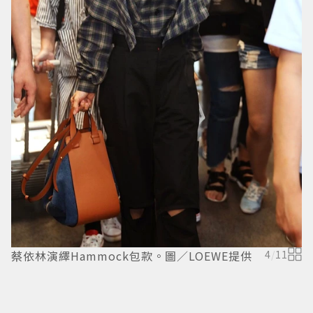
蔡依林演繹Hammock包款。圖／LOEWE提供
4
/
11
奚
味