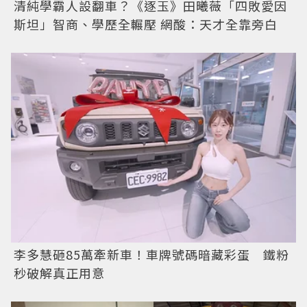
清純學霸人設翻車？《逐玉》田曦薇「四敗愛因
斯坦」智商、學歷全輾壓 網酸：天才全靠旁白
李多慧砸85萬牽新車！車牌號碼暗藏彩蛋 鐵粉
秒破解真正用意