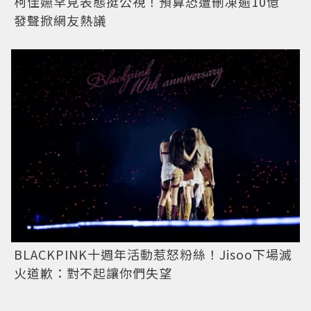
柯佳嬿罕見表態挺公視！預算恐遭刪凍逾10億
發聲掀網友熱議
BLACKPINK十週年活動惹怒粉絲！Jisoo下場滅
火道歉：對不起讓你們失望