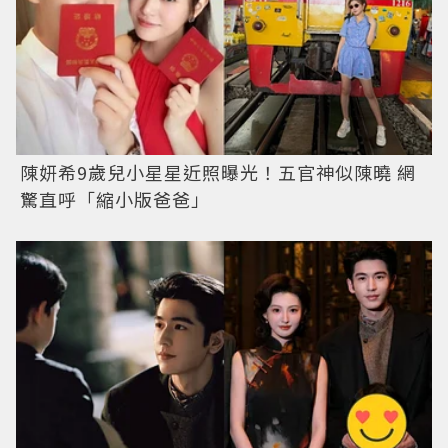
陳妍希9歲兒小星星近照曝光！五官神似陳曉 網
驚直呼「縮小版爸爸」