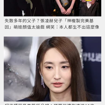
失散多年的父子？張凌赫兒子「神複製完美基
因」萌娃顏值太搶戲 網笑：本人都生不出這麼像