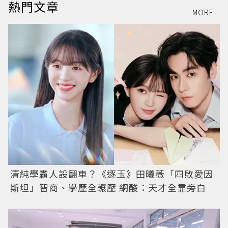
熱門文章
MORE
清純學霸人設翻車？《逐玉》田曦薇「四敗愛因
斯坦」智商、學歷全輾壓 網酸：天才全靠旁白