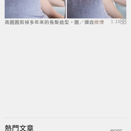
高圓圓剪掉多年來的長髮造型。圖／擷自
微博
1
/
10
熱門文章