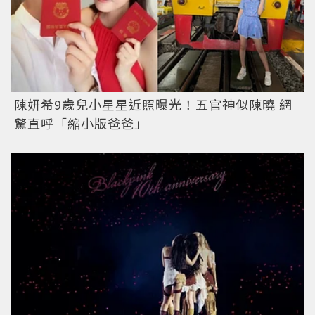
陳妍希9歲兒小星星近照曝光！五官神似陳曉 網
驚直呼「縮小版爸爸」