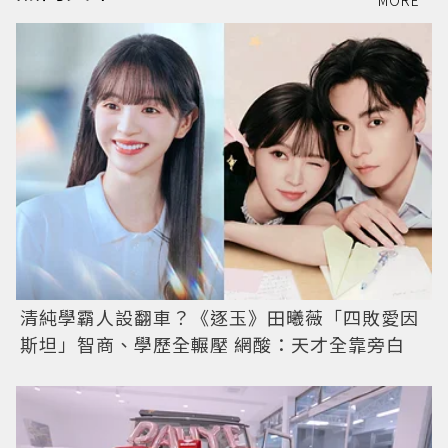
MORE
清純學霸人設翻車？《逐玉》田曦薇「四敗愛因
斯坦」智商、學歷全輾壓 網酸：天才全靠旁白