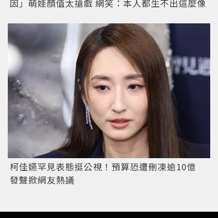
因」萌娃顏值太搶戲 網笑：本人都生不出這麼像
柯佳嬿罕見表態挺公視！預算恐遭刪凍逾10億
發聲掀網友熱議