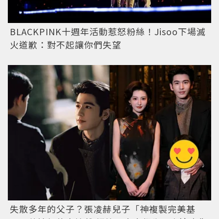
BLACKPINK十週年活動惹怒粉絲！Jisoo下場滅
火道歉：對不起讓你們失望
失散多年的父子？張凌赫兒子「神複製完美基