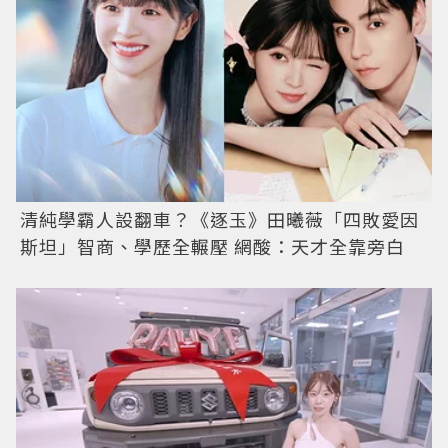
清純學霸人設翻車？《逐玉》田曦薇「四敗愛因
斯坦」智商、學歷全輾壓 網酸：天才全靠旁白