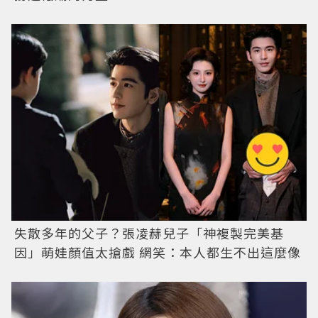
失散多年的父子？張凌赫兒子「神複製完美基
因」萌娃顏值太搶戲 網笑：本人都生不出這麼像