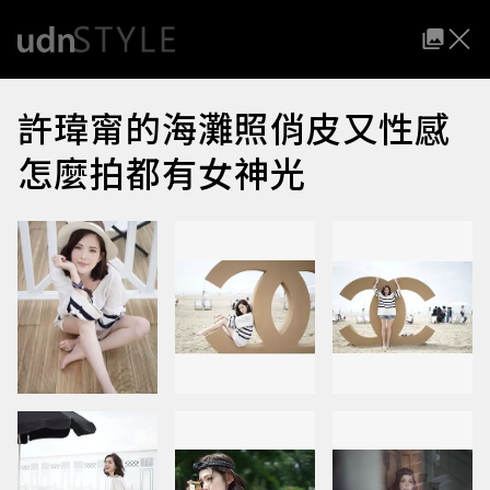
許瑋甯的海灘照俏皮又性感
怎麼拍都有女神光