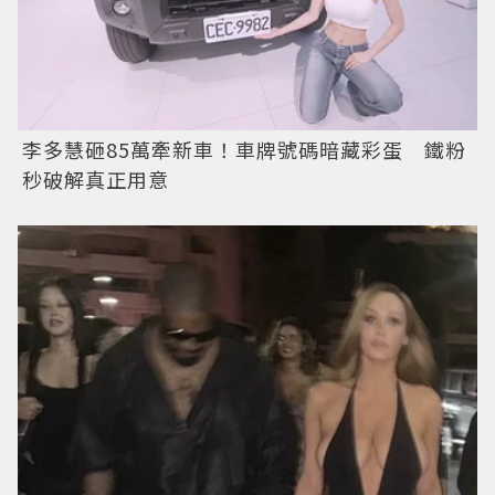
李多慧砸85萬牽新車！車牌號碼暗藏彩蛋 鐵粉
秒破解真正用意