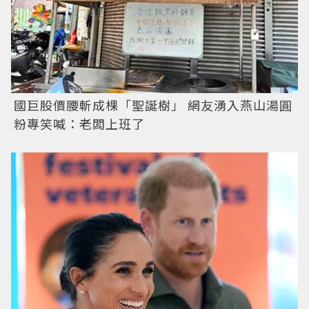
國巨股價腰斬成棵「聖誕樹」 網友湧入燕山湯圓
粉專笑喊：老闆上班了