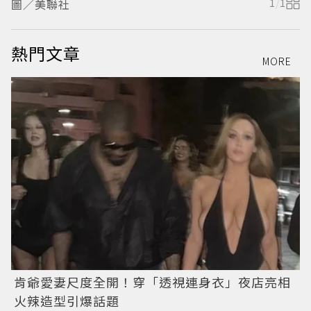
圖／美聯社
1
/
1
熱門文章
MORE
肯爺愛妻尺度全開！穿「透視連身衣」夜店亮相
火辣造型引爆話題