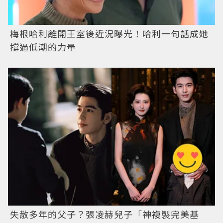
梅根哈利離開王室後近況曝光！哈利一句話成她
撐過低潮的力量
失散多年的父子？張凌赫兒子「神複製完美基