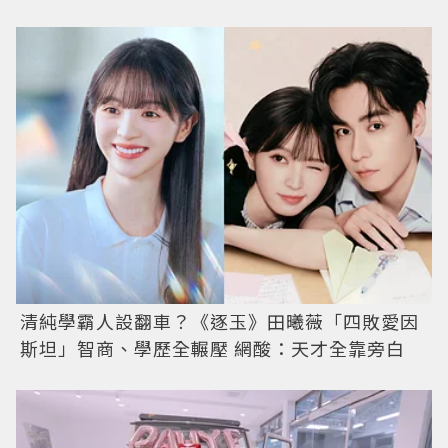
清純學霸人設翻車？《逐玉》田曦薇「四敗愛因
斯坦」智商、學歷全輾壓 網酸：天才全靠旁白