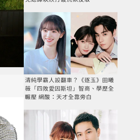
清純學霸人設翻車？《逐玉》田曦
薇「四敗愛因斯坦」智商、學歷全
輾壓 網酸：天才全靠旁白