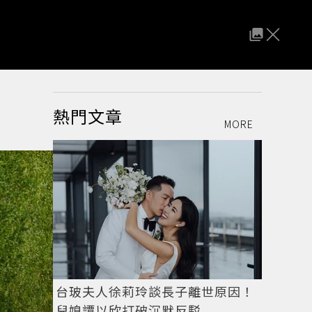
熱門文章
MORE
台玻夫人徐莉玲談長子離世原因！
兒媳譚以欣打破沉默反駁