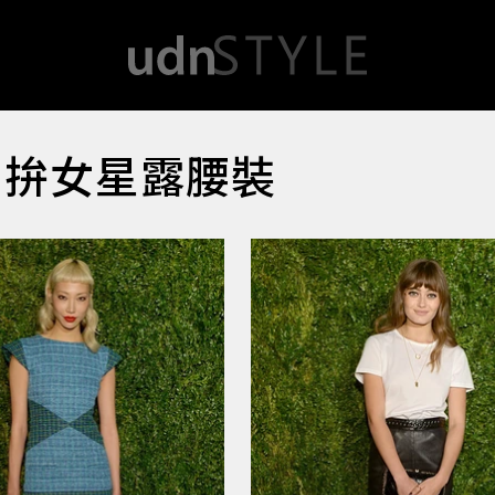
力拚女星露腰裝