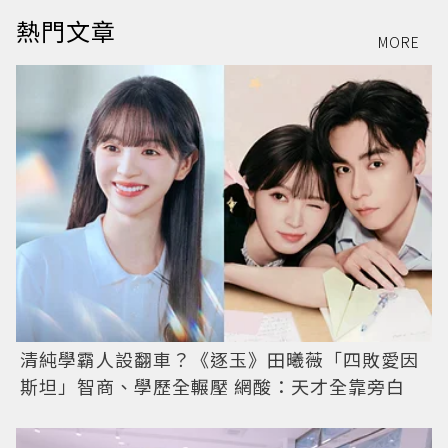
熱門文章
MORE
清純學霸人設翻車？《逐玉》田曦薇「四敗愛因
斯坦」智商、學歷全輾壓 網酸：天才全靠旁白