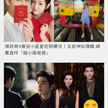
陳妍希9歲兒小星星近照曝光！五官神似陳曉 網
驚直呼「縮小版爸爸」