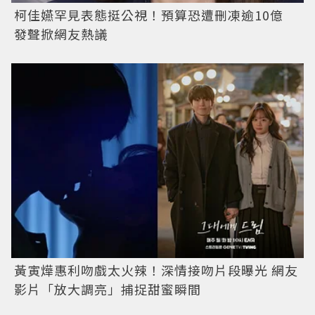
柯佳嬿罕見表態挺公視！預算恐遭刪凍逾10億
發聲掀網友熱議
黃寅燁惠利吻戲太火辣！深情接吻片段曝光 網友
影片「放大調亮」捕捉甜蜜瞬間