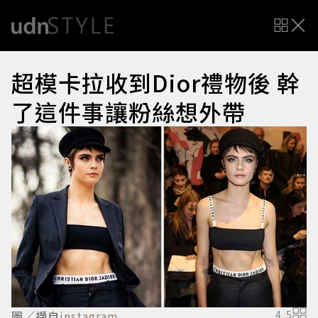
超模卡拉收到Dior禮物後 幹
了這件事讓粉絲想外帶
圖／擷自
instagram
4
/
5