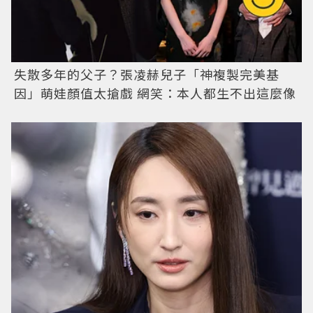
失散多年的父子？張凌赫兒子「神複製完美基
因」萌娃顏值太搶戲 網笑：本人都生不出這麼像