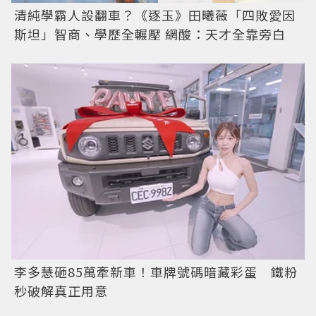
清純學霸人設翻車？《逐玉》田曦薇「四敗愛因
斯坦」智商、學歷全輾壓 網酸：天才全靠旁白
李多慧砸85萬牽新車！車牌號碼暗藏彩蛋 鐵粉
秒破解真正用意