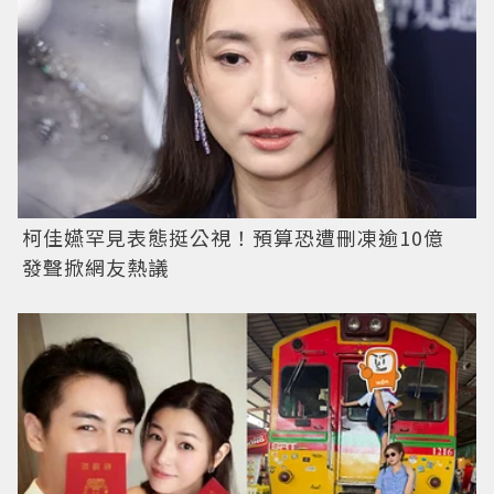
柯佳嬿罕見表態挺公視！預算恐遭刪凍逾10億
發聲掀網友熱議