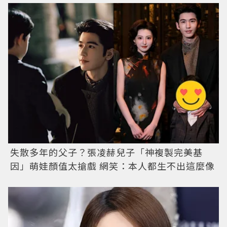
失散多年的父子？張凌赫兒子「神複製完美基
因」萌娃顏值太搶戲 網笑：本人都生不出這麼像