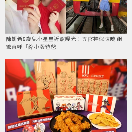
陳妍希9歲兒小星星近照曝光！五官神似陳曉 網
驚直呼「縮小版爸爸」