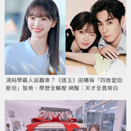
清純學霸人設翻車？《逐玉》田曦薇「四敗愛因
斯坦」智商、學歷全輾壓 網酸：天才全靠旁白