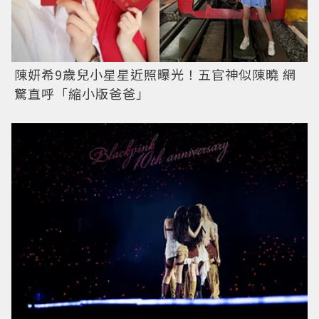
陳妍希9歲兒小星星近照曝光！五官神似陳曉 網
驚直呼「縮小版爸爸」