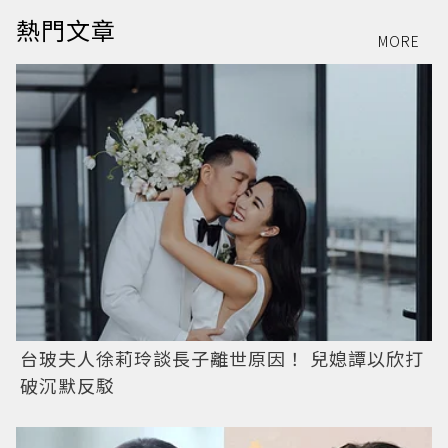
熱門文章
MORE
台玻夫人徐莉玲談長子離世原因！ 兒媳譚以欣打
破沉默反駁