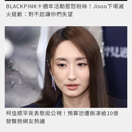
BLACKPINK十週年活動惹怒粉絲！Jisoo下場滅
火道歉：對不起讓你們失望
柯佳嬿罕見表態挺公視！預算恐遭刪凍逾10億
發聲掀網友熱議