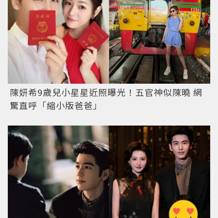
陳妍希9歲兒小星星近照曝光！五官神似陳曉 網
驚直呼「縮小版爸爸」