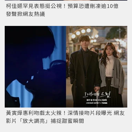
柯佳嬿罕見表態挺公視！預算恐遭刪凍逾10億
發聲掀網友熱議
黃寅燁惠利吻戲太火辣！深情接吻片段曝光 網友
影片「放大調亮」捕捉甜蜜瞬間