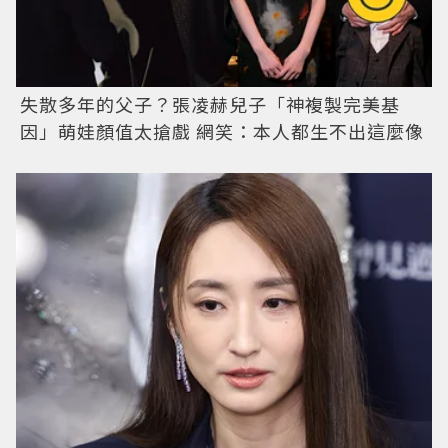
失散多年的父子？張凌赫兒子「神複製完美基
因」萌娃顏值太搶戲 網笑：本人都生不出這麼像