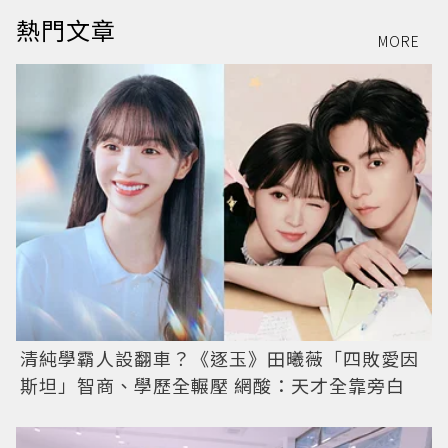
熱門文章
MORE
清純學霸人設翻車？《逐玉》田曦薇「四敗愛因
斯坦」智商、學歷全輾壓 網酸：天才全靠旁白