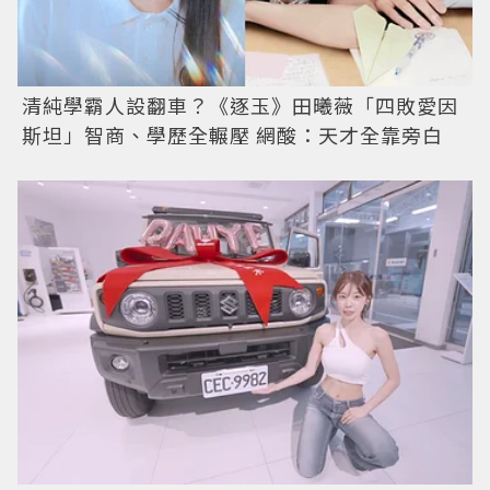
清純學霸人設翻車？《逐玉》田曦薇「四敗愛因
斯坦」智商、學歷全輾壓 網酸：天才全靠旁白