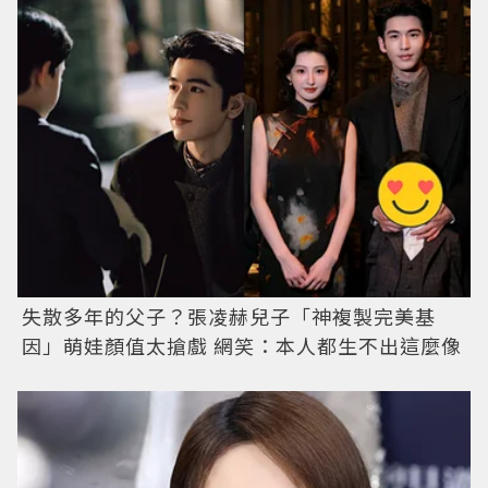
失散多年的父子？張凌赫兒子「神複製完美基
因」萌娃顏值太搶戲 網笑：本人都生不出這麼像