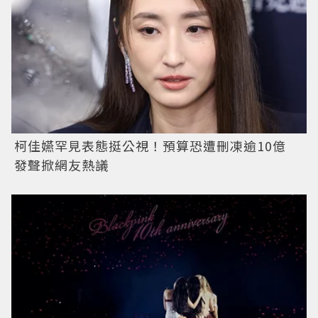
柯佳嬿罕見表態挺公視！預算恐遭刪凍逾10億
發聲掀網友熱議