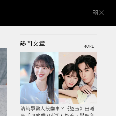
熱門文章
MORE
清純學霸人設翻車？《逐玉》田曦
薇「四敗愛因斯坦」智商、學歷全