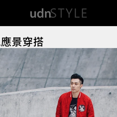
氣應景穿搭