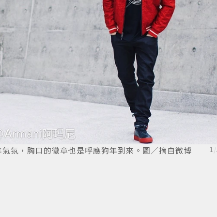
點出過年氣氛，胸口的徽章也是呼應狗年到來。圖／摘自微博
1
/