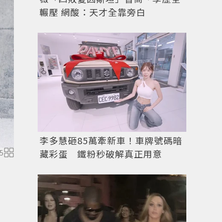
輾壓 網酸：天才全靠旁白
李多慧砸85萬牽新車！車牌號碼暗
藏彩蛋 鐵粉秒破解真正用意
5