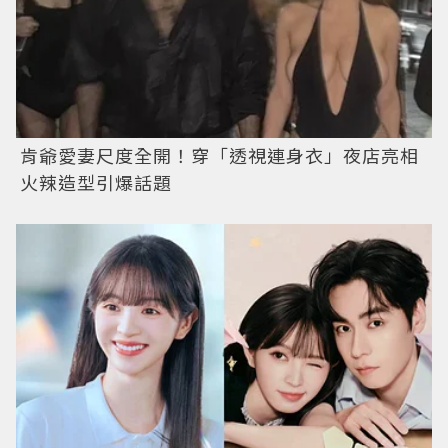
肯爺愛妻尺度全開！穿「透視連身衣」夜店亮相
火辣造型引爆話題