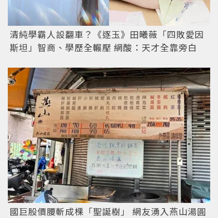
清純學霸人設翻車？《逐玉》田曦薇「四敗愛因
斯坦」智商、學歷全輾壓 網酸：天才全靠旁白
國巨股價腰斬成棵「聖誕樹」 網友湧入燕山湯圓