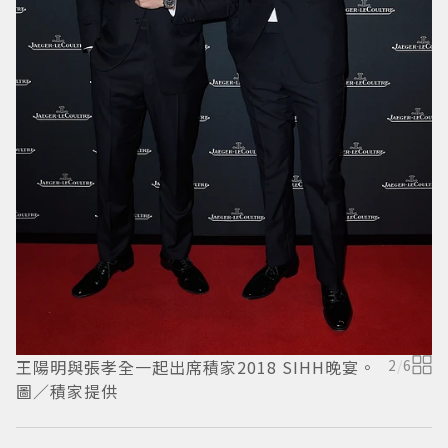
王
瑋
王陽明與張孝全一起出席積家2018 SIHH晚宴。
2
/
6
圖／積家提供