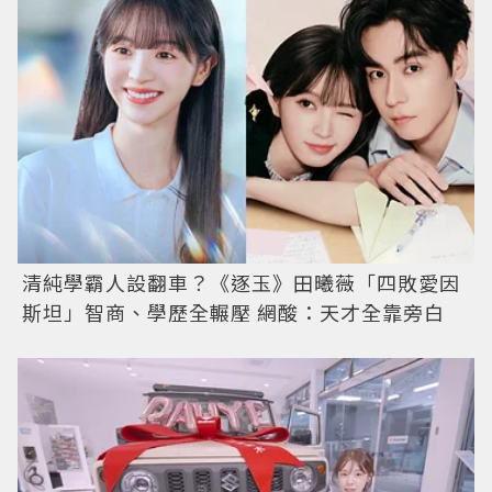
清純學霸人設翻車？《逐玉》田曦薇「四敗愛因
斯坦」智商、學歷全輾壓 網酸：天才全靠旁白