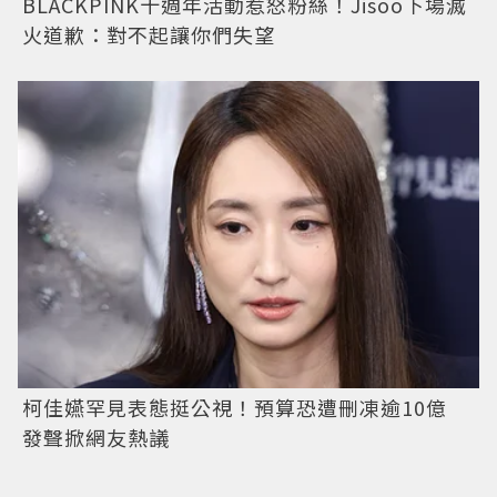
BLACKPINK十週年活動惹怒粉絲！Jisoo下場滅
火道歉：對不起讓你們失望
柯佳嬿罕見表態挺公視！預算恐遭刪凍逾10億
發聲掀網友熱議