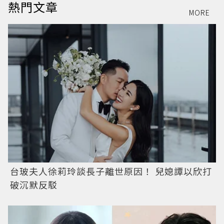
熱門文章
MORE
台玻夫人徐莉玲談長子離世原因！ 兒媳譚以欣打
破沉默反駁