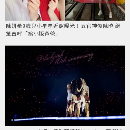
陳妍希9歲兒小星星近照曝光！五官神似陳曉 網
驚直呼「縮小版爸爸」