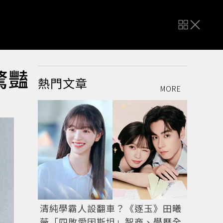
驚豔
熱門文章
MORE
清純學霸人設翻車？《逐玉》田曦
薇「四敗愛因斯坦」智商、學歷全