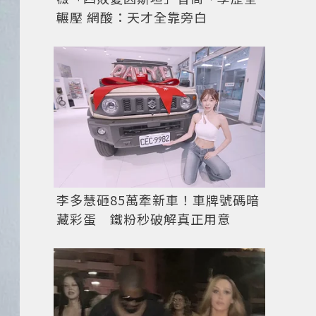
輾壓 網酸：天才全靠旁白
李多慧砸85萬牽新車！車牌號碼暗
藏彩蛋 鐵粉秒破解真正用意