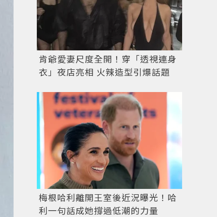
肯爺愛妻尺度全開！穿「透視連身
衣」夜店亮相 火辣造型引爆話題
梅根哈利離開王室後近況曝光！哈
圖／擷自
instagram
利一句話成她撐過低潮的力量