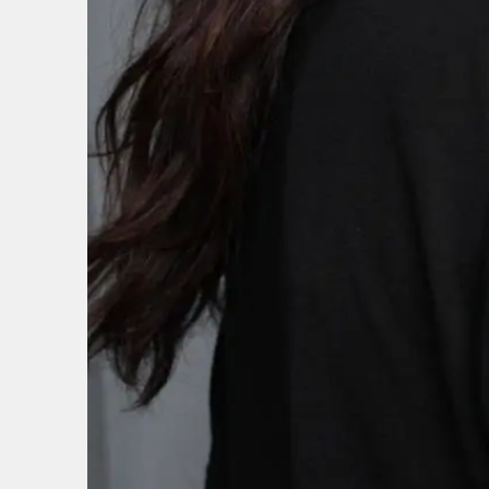
12
/
12