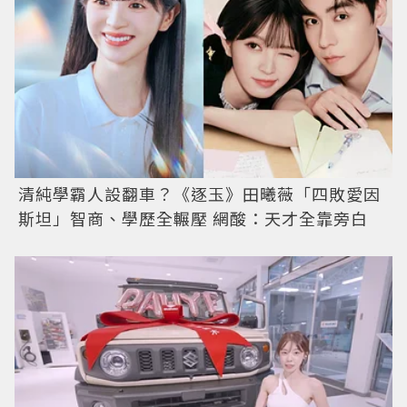
清純學霸人設翻車？《逐玉》田曦薇「四敗愛因
斯坦」智商、學歷全輾壓 網酸：天才全靠旁白