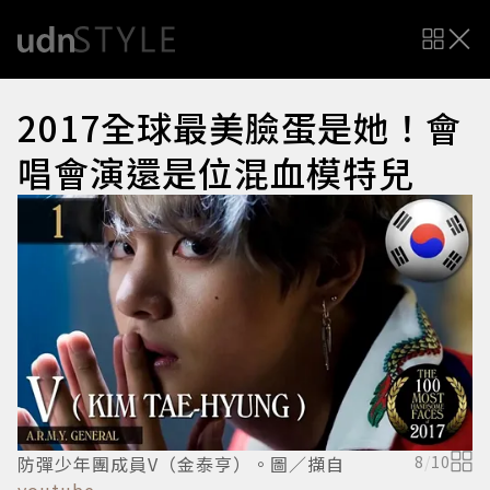
2017全球最美臉蛋是她！會
唱會演還是位混血模特兒
防彈少年團成員V（金泰亨）。圖／擷自
8
/
10
已
youtube