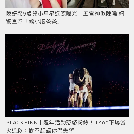
陳妍希9歲兒小星星近照曝光！五官神似陳曉 網
驚直呼「縮小版爸爸」
BLACKPINK十週年活動惹怒粉絲！Jisoo下場滅
火道歉：對不起讓你們失望