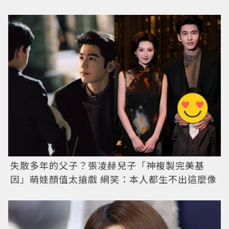
失散多年的父子？張凌赫兒子「神複製完美基
因」萌娃顏值太搶戲 網笑：本人都生不出這麼像