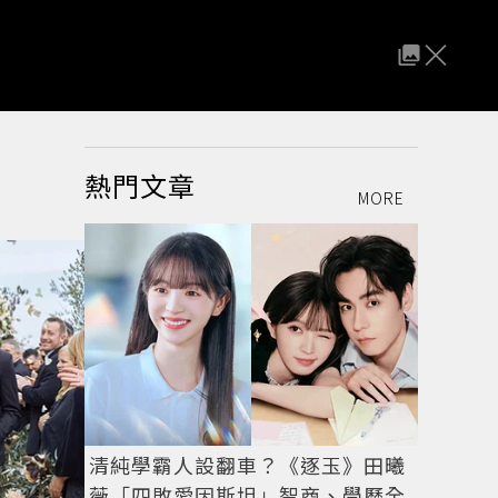
熱門文章
MORE
清純學霸人設翻車？《逐玉》田曦
薇「四敗愛因斯坦」智商、學歷全