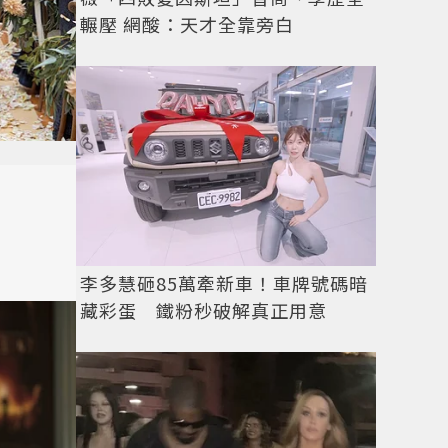
輾壓 網酸：天才全靠旁白
李多慧砸85萬牽新車！車牌號碼暗
藏彩蛋 鐵粉秒破解真正用意