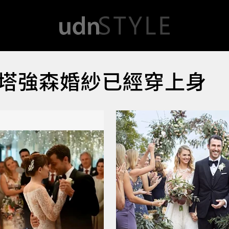
塔強森婚紗已經穿上身