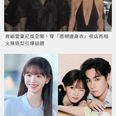
肯爺愛妻尺度全開！穿「透視連身衣」夜店亮相
火辣造型引爆話題