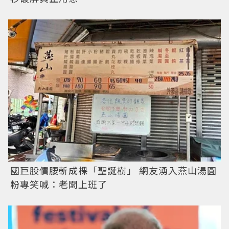
國巨股價腰斬成棵「聖誕樹」 網友湧入燕山湯圓
粉專笑喊：老闆上班了