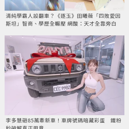
清純學霸人設翻車？《逐玉》田曦薇「四敗愛因
斯坦」智商、學歷全輾壓 網酸：天才全靠旁白
李多慧砸85萬牽新車！車牌號碼暗藏彩蛋 鐵粉
秒破解真正用意