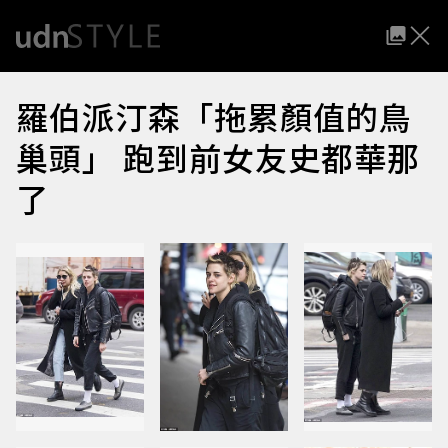
羅伯派汀森「拖累顏值的鳥
巢頭」 跑到前女友史都華那
了