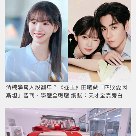
清純學霸人設翻車？《逐玉》田曦薇「四敗愛因
斯坦」智商、學歷全輾壓 網酸：天才全靠旁白