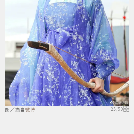
圖／擷自
微博
25
/
53
圖