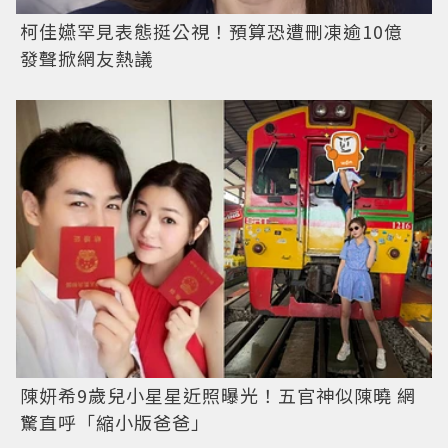
柯佳嬿罕見表態挺公視！預算恐遭刪凍逾10億
發聲掀網友熱議
陳妍希9歲兒小星星近照曝光！五官神似陳曉 網
驚直呼「縮小版爸爸」