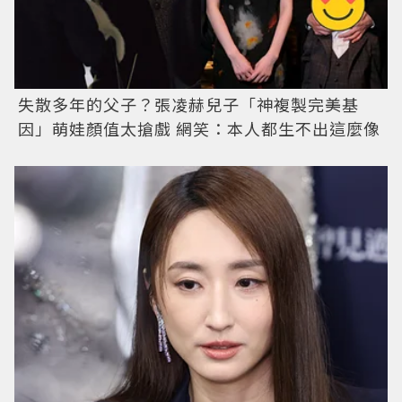
失散多年的父子？張凌赫兒子「神複製完美基
因」萌娃顏值太搶戲 網笑：本人都生不出這麼像