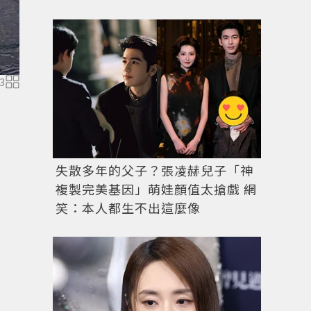
圖／MICHAEL KORS提供
3
失散多年的父子？張凌赫兒子「神
複製完美基因」萌娃顏值太搶戲 網
笑：本人都生不出這麼像