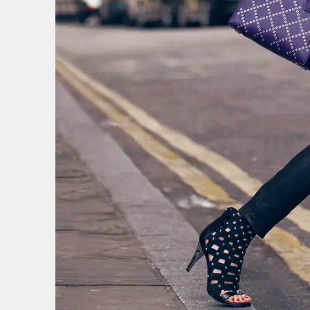
3
/
53