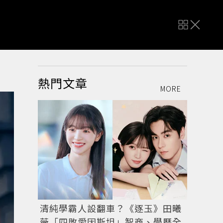
熱門文章
MORE
清純學霸人設翻車？《逐玉》田曦
薇「四敗愛因斯坦」智商、學歷全