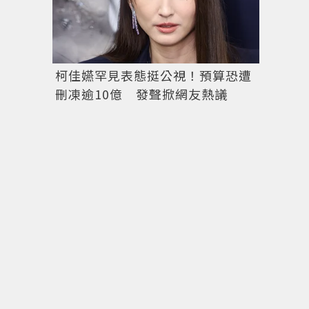
柯佳嬿罕見表態挺公視！預算恐遭
刪凍逾10億 發聲掀網友熱議