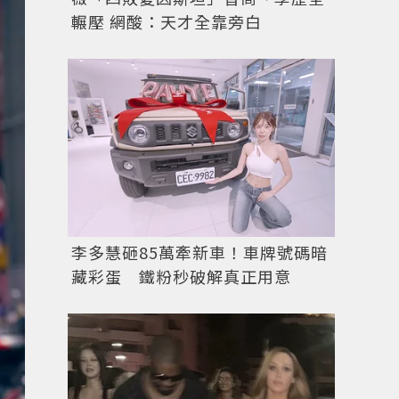
輾壓 網酸：天才全靠旁白
李多慧砸85萬牽新車！車牌號碼暗
藏彩蛋 鐵粉秒破解真正用意