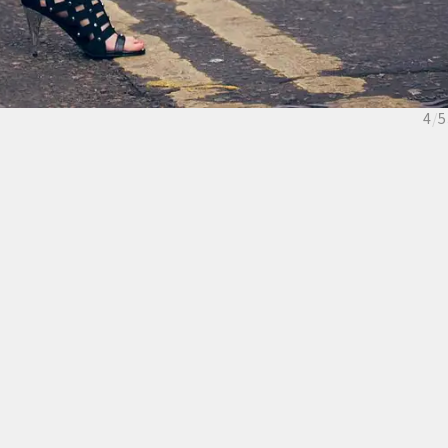
4
/
5