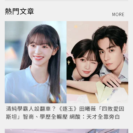
熱門文章
MORE
清純學霸人設翻車？《逐玉》田曦薇「四敗愛因
斯坦」智商、學歷全輾壓 網酸：天才全靠旁白