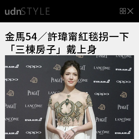
金馬54／許瑋甯紅毯拐一下
「三棟房子」戴上身