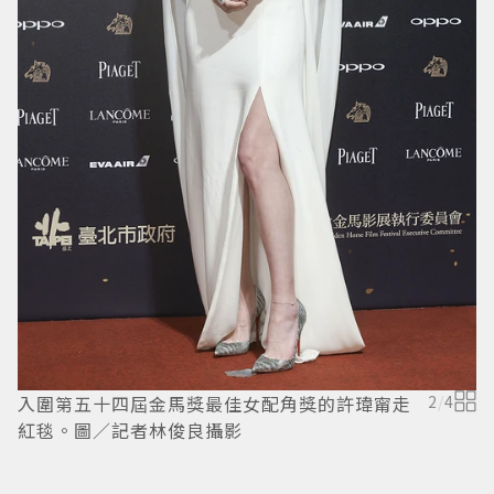
入圍第五十四屆金馬獎最佳女配角獎的許瑋甯走
2
/
4
紅毯。圖／記者林俊良攝影