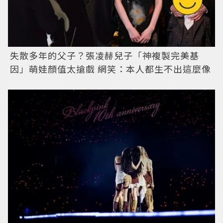
失散多年的父子？張凌赫兒子「神複製完美基
因」萌娃顏值太搶戲 網笑：本人都生不出這麼像