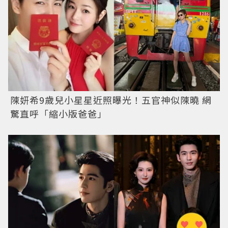
陳妍希9歲兒小星星近照曝光！五官神似陳曉 網
驚直呼「縮小版爸爸」