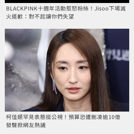
BLACKPINK十週年活動惹怒粉絲！Jisoo下場滅
火道歉：對不起讓你們失望
柯佳嬿罕見表態挺公視！預算恐遭刪凍逾10億
發聲掀網友熱議