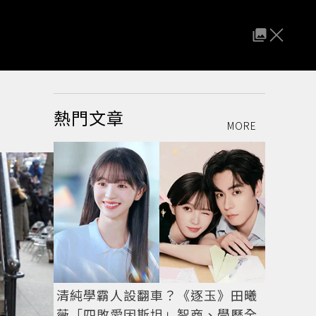
熱門文章
MORE
清純學霸人設翻車？《逐玉》田曦
薇「四敗愛因斯坦」智商、學歷全