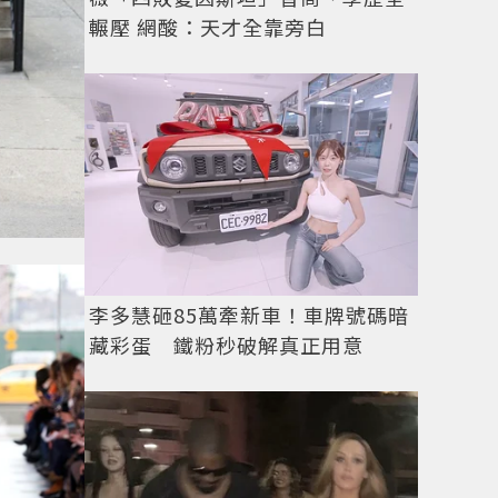
輾壓 網酸：天才全靠旁白
李多慧砸85萬牽新車！車牌號碼暗
藏彩蛋 鐵粉秒破解真正用意