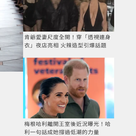
肯爺愛妻尺度全開！穿「透視連身
衣」夜店亮相 火辣造型引爆話題
梅根哈利離開王室後近況曝光！哈
利一句話成她撐過低潮的力量