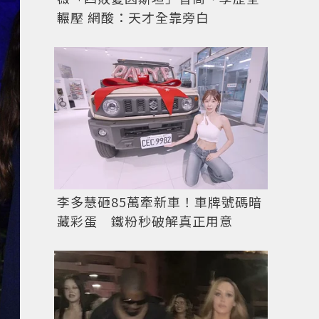
輾壓 網酸：天才全靠旁白
李多慧砸85萬牽新車！車牌號碼暗
藏彩蛋 鐵粉秒破解真正用意