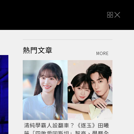
熱門文章
MORE
清純學霸人設翻車？《逐玉》田曦
薇「四敗愛因斯坦」智商、學歷全