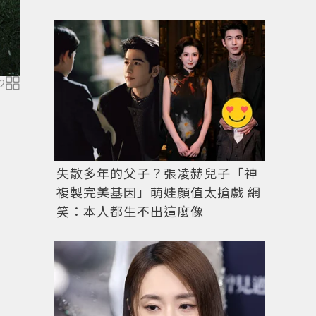
2
中國超模雎曉雯蒞臨Salvatore Ferragamo SS18女裝秀
失散多年的父子？張凌赫兒子「神
複製完美基因」萌娃顏值太搶戲 網
笑：本人都生不出這麼像