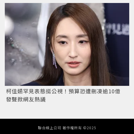
柯佳嬿罕見表態挺公視！預算恐遭刪凍逾10億
發聲掀網友熱議
聯合線上公司 著作權所有 ©2025