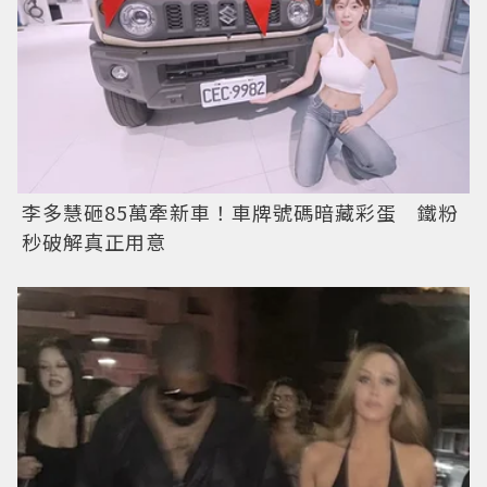
李多慧砸85萬牽新車！車牌號碼暗藏彩蛋 鐵粉
秒破解真正用意