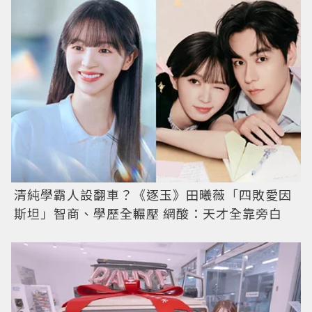
清純學霸人設翻車？《逐玉》田曦薇「四敗愛因
斯坦」智商、學歷全輾壓 網酸：天才全靠旁白