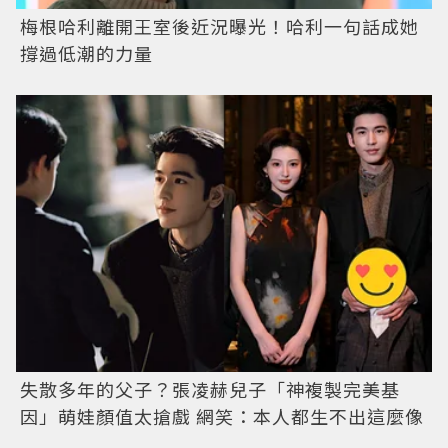
梅根哈利離開王室後近況曝光！哈利一句話成她
撐過低潮的力量
失散多年的父子？張凌赫兒子「神複製完美基
因」萌娃顏值太搶戲 網笑：本人都生不出這麼像