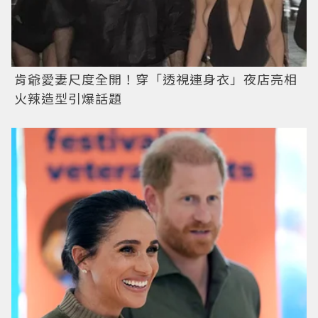
肯爺愛妻尺度全開！穿「透視連身衣」夜店亮相
火辣造型引爆話題