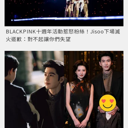
BLACKPINK十週年活動惹怒粉絲！Jisoo下場滅
火道歉：對不起讓你們失望