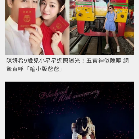
陳妍希9歲兒小星星近照曝光！五官神似陳曉 網
驚直呼「縮小版爸爸」