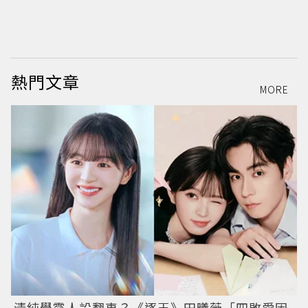
熱門文章
MORE
清純學霸人設翻車？《逐玉》田曦薇「四敗愛因