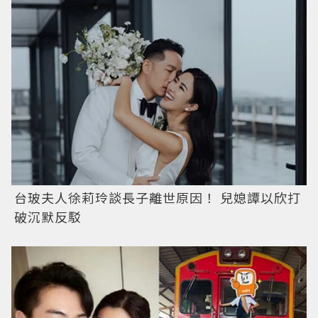
台玻夫人徐莉玲談長子離世原因！ 兒媳譚以欣打
破沉默反駁