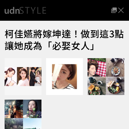
柯佳嬿將嫁坤達！做到這3點
讓她成為「必娶女人」