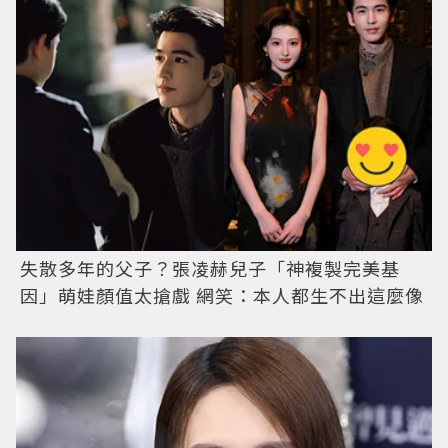
失散多年的父子？張凌赫兒子「神複製完美基
因」萌娃顏值太搶戲 網笑：本人都生不出這麼像