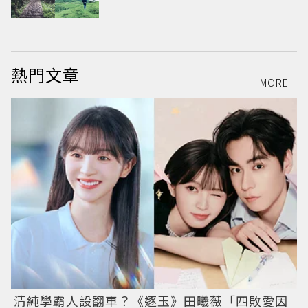
熱門文章
MORE
清純學霸人設翻車？《逐玉》田曦薇「四敗愛因