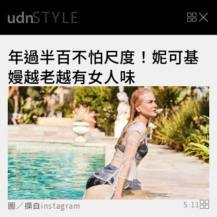
年過半百不怕尺度！妮可基
嫚越老越有女人味
圖／擷自
instagram
5
/
11