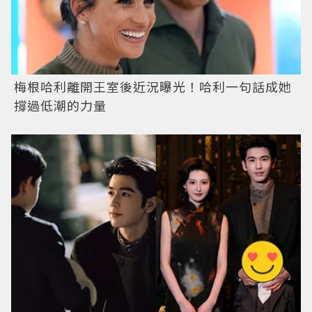
梅根哈利離開王室後近況曝光！哈利一句話成她
撐過低潮的力量