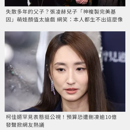
失散多年的父子？張凌赫兒子「神複製完美基
因」萌娃顏值太搶戲 網笑：本人都生不出這麼像
柯佳嬿罕見表態挺公視！預算恐遭刪凍逾10億
發聲掀網友熱議