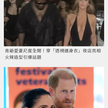
肯爺愛妻尺度全開！穿「透視連身衣」夜店亮相
火辣造型引爆話題