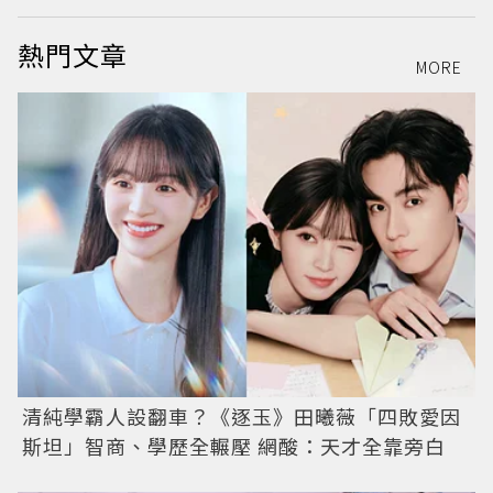
熱門文章
MORE
清純學霸人設翻車？《逐玉》田曦薇「四敗愛因
斯坦」智商、學歷全輾壓 網酸：天才全靠旁白