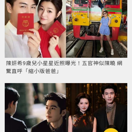
陳妍希9歲兒小星星近照曝光！五官神似陳曉 網
驚直呼「縮小版爸爸」