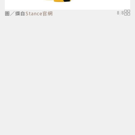
圖／擷自
Stance官網
8
/
8