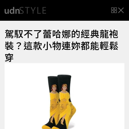
駕馭不了蕾哈娜的經典龍袍
裝？這款小物連妳都能輕鬆
穿