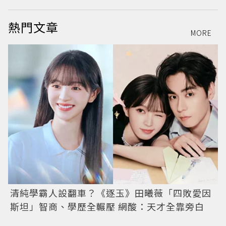
熱門文章
MORE
清純學霸人設翻車？《逐玉》田曦薇「四敗愛因
斯坦」智商、學歷全輾壓 網酸：天才全靠旁白