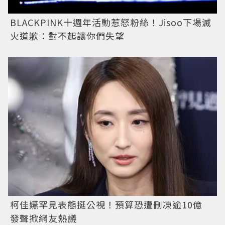
BLACKPINK十週年活動惹怒粉絲！Jisoo下場滅
火道歉：對不起讓你們失望
柯佳嬿罕見表態挺公視！預算恐遭刪凍逾10億
發聲掀網友熱議