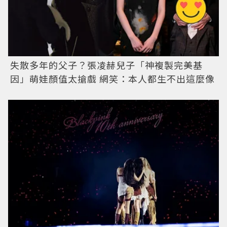
失散多年的父子？張凌赫兒子「神複製完美基
因」萌娃顏值太搶戲 網笑：本人都生不出這麼像