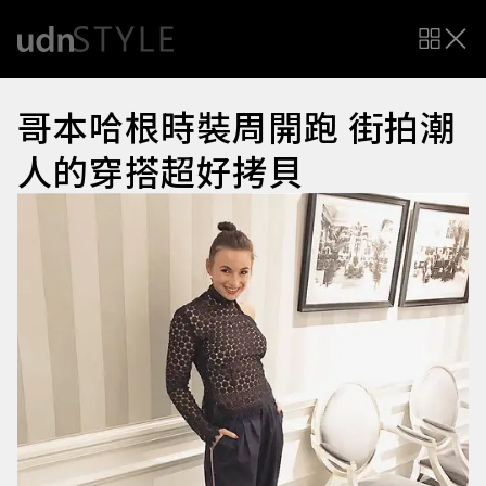
哥本哈根時裝周開跑 街拍潮
人的穿搭超好拷貝