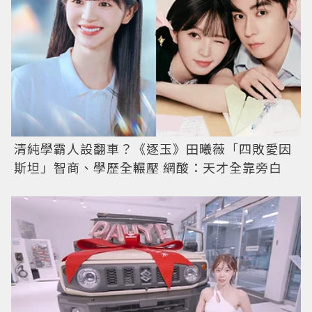
清純學霸人設翻車？《逐玉》田曦薇「四敗愛因
斯坦」智商、學歷全輾壓 網酸：天才全靠旁白