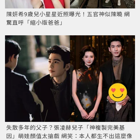
陳妍希9歲兒小星星近照曝光！五官神似陳曉 網
驚直呼「縮小版爸爸」
失散多年的父子？張凌赫兒子「神複製完美基
因」萌娃顏值太搶戲 網笑：本人都生不出這麼像