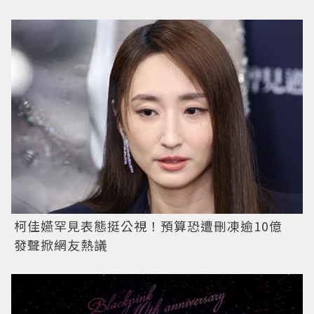
柯佳嬿罕見表態挺公視！預算恐遭刪凍逾10億
發聲掀網友熱議