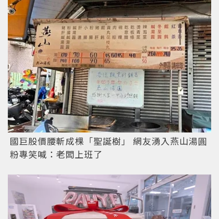
國巨股價腰斬成棵「聖誕樹」 網友湧入燕山湯圓
粉專笑喊：老闆上班了