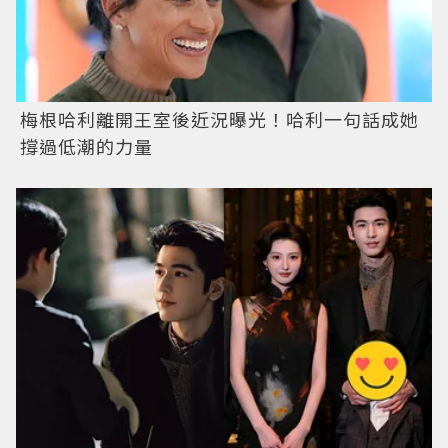
梅根哈利離開王室後近況曝光！哈利一句話成她
撐過低潮的力量