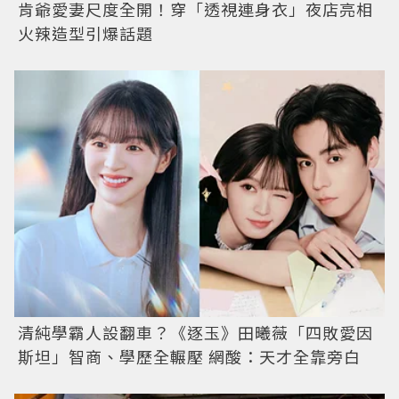
肯爺愛妻尺度全開！穿「透視連身衣」夜店亮相
火辣造型引爆話題
清純學霸人設翻車？《逐玉》田曦薇「四敗愛因
斯坦」智商、學歷全輾壓 網酸：天才全靠旁白