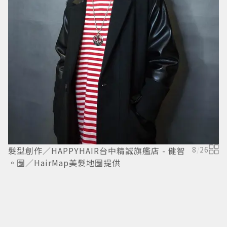
髮
／
髮型創作／HAPPYHAIR台中精誠旗艦店 - 健智
8
/
26
。圖／HairMap美髮地圖提供