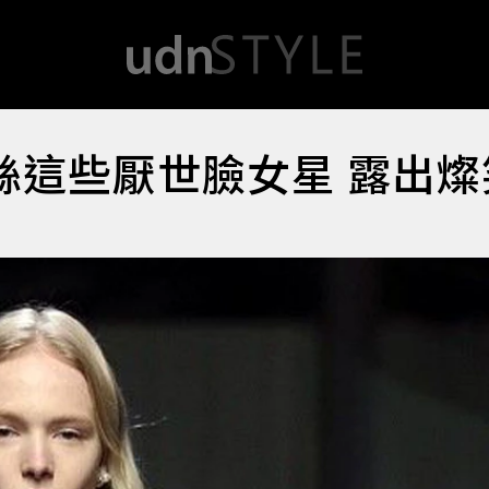
莉莉蘿絲這些厭世臉女星 露出