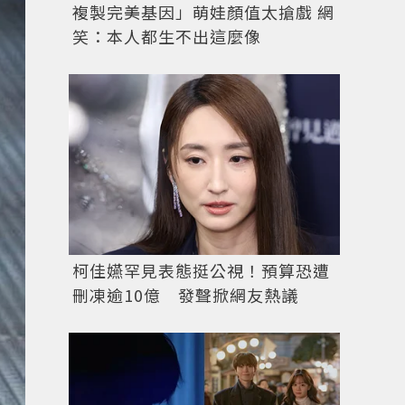
複製完美基因」萌娃顏值太搶戲 網
笑：本人都生不出這麼像
柯佳嬿罕見表態挺公視！預算恐遭
刪凍逾10億 發聲掀網友熱議