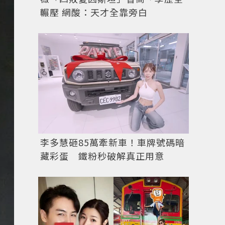
輾壓 網酸：天才全靠旁白
李多慧砸85萬牽新車！車牌號碼暗
藏彩蛋 鐵粉秒破解真正用意
韓星雪莉。圖／擷自
instagram