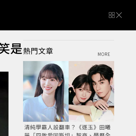
燦笑是
熱門文章
MORE
清純學霸人設翻車？《逐玉》田曦
薇「四敗愛因斯坦」智商、學歷全