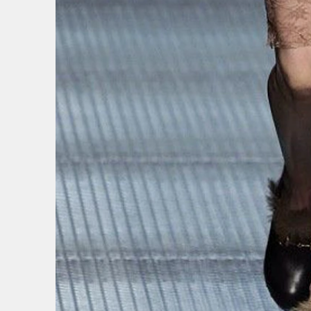
5
/
8