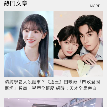
熱門文章
MORE
清純學霸人設翻車？《逐玉》田曦薇「四敗愛因
斯坦」智商、學歷全輾壓 網酸：天才全靠旁白