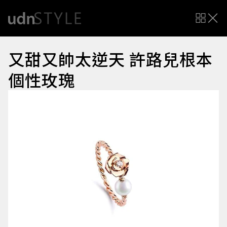
又甜又帥太逆天 許路兒根本
個性玫瑰