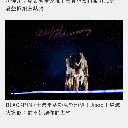
柯佳嬿罕見表態挺公視！預算恐遭刪凍逾10億
發聲掀網友熱議
BLACKPINK十週年活動惹怒粉絲！Jisoo下場滅
火道歉：對不起讓你們失望