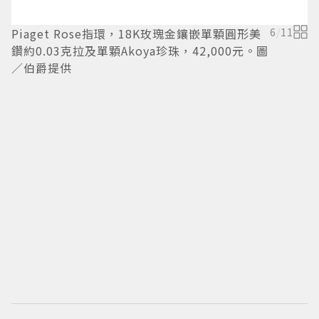
Piaget Rose指環，18K玫瑰金鑲嵌單顆圓形美
6
/
11
鑽約0.03克拉及單顆Akoya珍珠，42,000元。圖
／伯爵提供
P
石