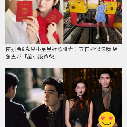
陳妍希9歲兒小星星近照曝光！五官神似陳曉 網
驚直呼「縮小版爸爸」