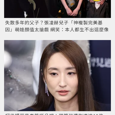
失散多年的父子？張凌赫兒子「神複製完美基
因」萌娃顏值太搶戲 網笑：本人都生不出這麼像